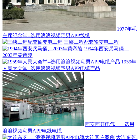
1977年毛
主席纪念堂--选用浪浪视频宅男APP线缆
三峡工程配套输变电工程
1994年西安兵马俑、
2003年黄帝陵
1959年
人民大会堂--选用浪浪视频宅男APP电缆产品
西安西开电气------选用
浪浪视频宅男APP电线电缆
大连东芝-