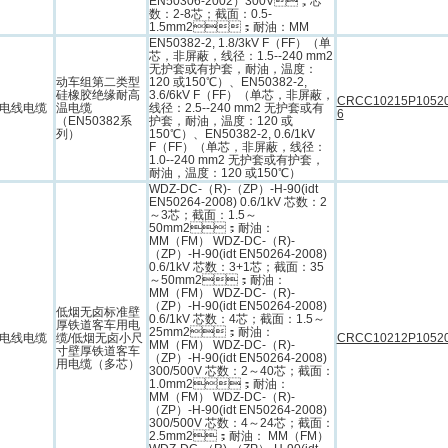
EN50306-2002）300V，芯
数：2-8芯；截面：0.5-
1.5mm2；耐油：MM
EN50382-2, 1.8/3kV F（FF）（单
芯，非屏蔽，线径：1.5--240 mm2
无护套或有护套，耐油，温度：
动车组第二类型
120 或150℃）、EN50382-2,
硅橡胶绝缘耐高
3.6/6kV F（FF）（单芯，非屏蔽，
CRCC10215P1052
电线电缆
温电缆
线径：2.5--240 mm2 无护套或有
6
（EN50382系
护套，耐油，温度：120 或
列）
150℃）、EN50382-2, 0.6/1kV
F（FF）（单芯，非屏蔽，线径：
1.0--240 mm2 无护套或有护套，
耐油，温度：120 或150℃）
WDZ-DC-（R)-（ZP）-H-90(idt
EN50264-2008) 0.6/1kV 芯数：2
～3芯；截面：1.5～
50mm2；耐油：
MM（FM） WDZ-DC-（R)-
（ZP）-H-90(idt EN50264-2008)
0.6/1kV 芯数：3+1芯；截面：35
～50mm2；耐油：
MM（FM） WDZ-DC-（R)-
（ZP）-H-90(idt EN50264-2008)
低烟无卤标准壁
0.6/1kV 芯数：4芯；截面：1.5～
厚铁道客车用电
25mm2；耐油：
电线电缆
缆/低烟无卤小尺
CRCC10212P1052
MM（FM） WDZ-DC-（R)-
寸壁厚铁道客车
（ZP）-H-90(idt EN50264-2008)
用电缆（多芯）
300/500V 芯数：2～40芯；截面：
1.0mm2；耐油：
MM（FM） WDZ-DC-（R)-
（ZP）-H-90(idt EN50264-2008)
300/500V 芯数：4～24芯；截面：
2.5mm2；耐油： MM（FM）