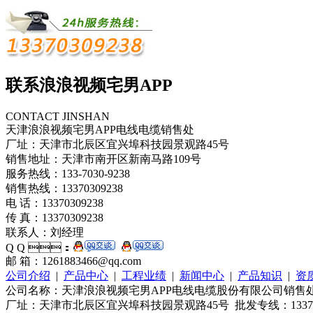
联系浪浪视频宅男APP
CONTACT JINSHAN
天津浪浪视频宅男APP电线电缆销售处
厂址：天津市北辰区宜兴埠科技园景观路45号
销售地址：天津市南开区新南马路109号
服务热线：133-7030-9238
销售热线：13370309238
电 话：13370309238
传 真：13370309238
联系人：刘经理
Q Q ：
邮 箱：1261883466@qq.com
公司介绍
|
产品中心
|
工程业绩
|
新闻中心
|
产品知识
|
资
公司名称：天津浪浪视频宅男APP电线电缆股份有限公司销售处 天
厂址：天津市北辰区宜兴埠科技园景观路45号 批发专线：13370