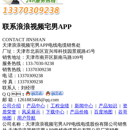
联系浪浪视频宅男APP
CONTACT JINSHAN
天津浪浪视频宅男APP电线电缆销售处
厂址：天津市北辰区宜兴埠科技园景观路45号
销售地址：天津市南开区新南马路109号
服务热线：133-7030-9238
销售热线：13370309238
电 话：13370309238
传 真：13370309238
联系人：刘经理
Q Q ：
邮 箱：1261883466@qq.com
公司介绍
|
产品中心
|
工程业绩
|
新闻中心
|
产品知识
|
资
质荣誉
|
风采展示
|
下载中心
|
产品价格
|
百度地图
|
谷哥
地图
|
用户导航
公司名称：天津浪浪视频宅男APP电线电缆股份有限公司销售